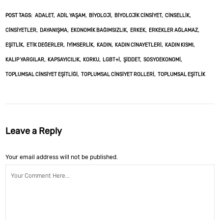
POST TAGS:
ADALET
ADIL YAŞAM
BIYOLOJI
BIYOLOJIK CINSIYET
CINSELLIK
CINSIYETLER
DAYANIŞMA
EKONOMIK BAĞIMSIZLIK
ERKEK
ERKEKLER AĞLAMAZ
EŞITLIK
ETIK DEĞERLER
İYIMSERLIK
KADIN
KADIN CINAYETLERI
KADIN KISMI
KALIP YARGILAR
KAPSAYICILIK
KORKU
LGBT+I
ŞIDDET
SOSYOEKONOMI
TOPLUMSAL CINSIYET EŞITLIĞI
TOPLUMSAL CINSIYET ROLLERI
TOPLUMSAL EŞITLIK
Leave a Reply
Your email address will not be published.