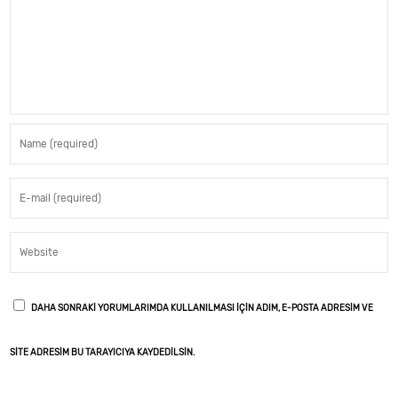
DAHA SONRAKI YORUMLARIMDA KULLANILMASI IÇIN ADIM, E-POSTA ADRESIM VE
SITE ADRESIM BU TARAYICIYA KAYDEDILSIN.