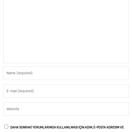
DAHA SONRAKI YORUMLARIMDA KULLANILMASI IÇIN ADIM, E-POSTA ADRESIM VE