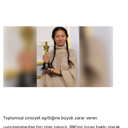
Toplumsal cinsiyet eşitliğine büyük zarar veren
uygulamalardan biri olan sansür, BM’nin insan hakkı olarak