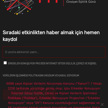
Sıradaki etkinlikten haber almak için hemen
kaydol
ERKEKLER KONUŞUYOR PROJESI İNTERNET SITESI GIZLILIK, ÇEREZ VE KIŞISEL
VERILERIN İŞLENMESI POLITIKASINI OKUDUM VE KABUL EDIYORUM
6698 sayılı Kişisel Verilerin Korunması Kanunu (“Kanun”) 7 Nisan
2016 tarihinde yürürlüğe girmiş olup; işbu Erkekler Konuşuyor
İnternet Sitesi Gizlilik, Çerez ve Kişisel Verilerin İşlenmesi
Politikası (“Politika”), Erkekler Konuşuyor Projesi’nin (“Erkekler
Konuşuyor” veya “EK”) Kanuna uyumluluğunun sağlanması ve
EK tarafından kişisel verilerin korunması ve işlenmesine ilişkin