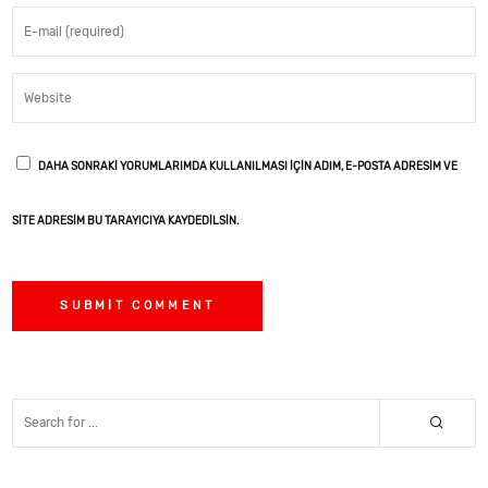
DAHA SONRAKI YORUMLARIMDA KULLANILMASI IÇIN ADIM, E-POSTA ADRESIM VE
SITE ADRESIM BU TARAYICIYA KAYDEDILSIN.