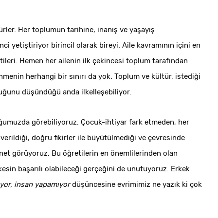
rler. Her toplumun tarihine, inanış ve yaşayış
ci yetiştiriyor birincil olarak bireyi. Aile kavramının içini en
leri. Hemen her ailenin ilk çekincesi toplum tarafından
enin herhangi bir sınırı da yok. Toplum ve kültür, istediği
uğunu düşündüğü anda ilkelleşebiliyor.
ğumuzda görebiliyoruz. Çocuk-ihtiyar fark etmeden, her
erildiği, doğru fikirler ile büyütülmediği ve çevresinde
et görüyoruz. Bu öğretilerin en önemlilerinden olan
kesin başarılı olabileceği gerçeğini de unutuyoruz. Erkek
yor, insan yapamıyor
düşüncesine evrimimiz ne yazık ki çok