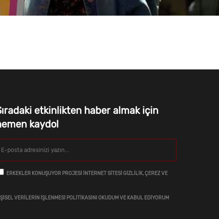
ıradaki etkinlikten haber almak için
hemen kaydol
ERKEKLER KONUŞUYOR PROJESI İNTERNET SITESI GIZLILIK, ÇEREZ VE
IŞISEL VERILERIN İŞLENMESI POLITIKASINI OKUDUM VE KABUL EDIYORUM