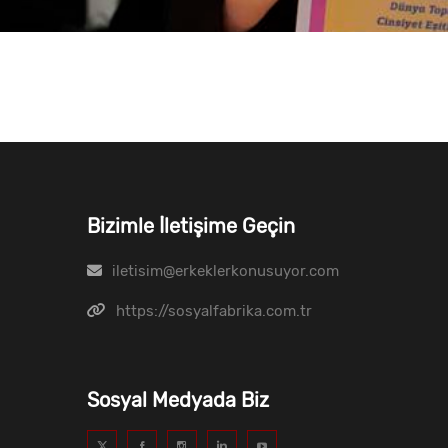
Bizimle İletişime Geçin
iletisim@erkeklerkonusuyor.com
https://sosyalfabrika.com.tr
Sosyal Medyada Biz